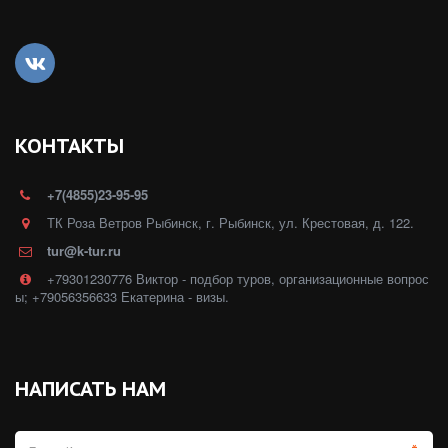
КОНТАКТЫ
+7(4855)23-95-95
ТК Роза Ветров Рыбинск
,
г. Рыбинск
,
ул. Крестовая, д. 122.
tur@k-tur.ru
+79301230776 Виктор - подбор туров, организационные вопрос
ы; +79056356633 Екатерина - визы.
НАПИСАТЬ НАМ