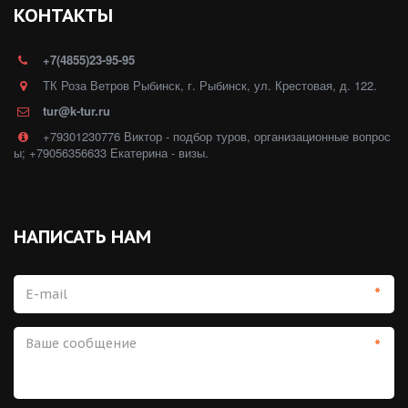
КОНТАКТЫ
+7(4855)23-95-95
ТК Роза Ветров Рыбинск
,
г. Рыбинск
,
ул. Крестовая, д. 122.
tur@k-tur.ru
+79301230776 Виктор - подбор туров, организационные вопрос
ы; +79056356633 Екатерина - визы.
НАПИСАТЬ НАМ
*
*