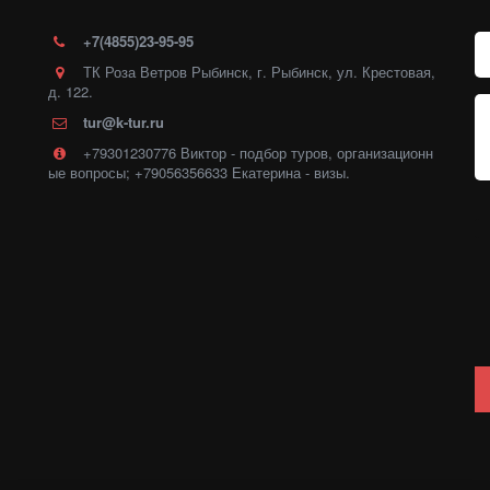
+7(4855)23-95-95
ТК Роза Ветров Рыбинск
,
г. Рыбинск
,
ул. Крестовая,
д. 122.
tur@k-tur.ru
+79301230776 Виктор - подбор туров, организационн
ые вопросы; +79056356633 Екатерина - визы.